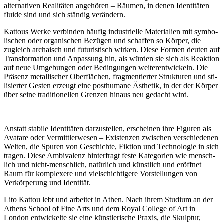
alter­na­ti­ven Realitäten ange­hö­ren – Räumen, in denen Identitäten
flui­de sind und sich stän­dig verändern.
Kattous Werke ver­bin­den häu­fig indus­tri­el­le Materialien mit sym­bo­
li­schen oder orga­ni­schen Bezügen und schaf­fen so Körper, die
zugleich archa­isch und futu­ris­tisch wir­ken. Diese Formen deu­ten auf
Transformation und Anpassung hin, als wür­den sie sich als Reaktion
auf neue Umgebungen oder Bedingungen wei­ter­ent­wi­ckeln. Die
Präsenz metal­li­scher Oberflächen, frag­men­tier­ter Strukturen und sti­
li­sier­ter Gesten erzeugt eine post­hu­ma­ne Ästhetik, in der der Körper
über sei­ne tra­di­tio­nel­len Grenzen hin­aus neu gedacht wird.
Anstatt sta­bi­le Identitäten dar­zu­stel­len, erschei­nen ihre Figuren als
Avatare oder Vermittlerwesen – Existenzen zwi­schen ver­schie­de­nen
Welten, die Spuren von Geschichte, Fiktion und Technologie in sich
tra­gen. Diese Ambivalenz hin­ter­fragt fes­te Kategorien wie mensch­
lich und nicht-mensch­lich, natür­lich und künst­lich und eröff­net
Raum für kom­ple­xe­re und viel­schich­ti­ge­re Vorstellungen von
Verkörperung und Identität.
Lito Kattou lebt und arbei­tet in Athen. Nach ihrem Studium an der
Athens School of Fine Arts und dem Royal College of Art in
London ent­wi­ckel­te sie eine künst­le­ri­sche Praxis, die Skulptur,