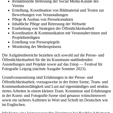
Redaktionelle Betreuung der Social Media-Kanäle des
Vereins
Erstellung, Koordination von Bildmaterial und Texten zur
Bewerbungen von Veranstaltungen
Pflege & Ausbau von Pressekontakten
Inhaltliche Pflege und Betreuung der Webseite
Erarbeitung von Strategien der Öffentlichkeitsarbeit
Koordination & Kommunikation mit Veranstalter:innen und
Projektbeteiligten
Erstellung von Pressespiegeln
Monitoring der Medienpräsenz
Die Aufgabenbereiche bezie­hen sich sowohl auf die Presse- und
Öffentlichkeitsarbeit für die im Kunstraum statt­fin­den­den
Ausstellungen und Projekte sowie auf das f/stop — Festival für
Fotografie Leipzig (nächs­te Ausgabe Sommer 2023).
Grundvoraussetzung sind Erfahrungen in der Presse- und
Öffentlichkeitsarbeit, vor­zugs­wei­se in der frei­en Szene, Team- und
Kommunikationsfähigkeit und Lust auf eigen­stän­di­ges und struk­tu­
rier­tes Arbeiten in einem klei­nen Team. Kenntnisse und Erfahrungen
in der Kunst- und Fotografie-Szene sind genau­so wün­schens­wert
sowie ein siche­res Auftreten in Wort und Schrift im Deutschen wie
im Englischen.