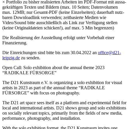
× Portfolio zu bis­her rea­li­sier­ten Arbeiten im PDF-Format mit aus­sa­
ge­kräf­ti­gen Texten und Bildern (max. 10 Seiten; Datenvolumen
max. 12MB; nur Gesamt-PDF (kei­ne Einzelseiten); dau­er­haft nutz­
ba­ren Downloadlink ver­wen­den; zeit­ba­sier­te Medien wie
Video/Sound bit­te aus­schließ­lich als Link zur Verfügung stel­len
(kei­ne Originaldateien schi­cken!), auf max. 5 Min begrenzen)
Die Realisierung der Ausstellung erfolgt unter Vorbehalt einer
Finanzierung.
Die Einreichungen sind bit­te bis zum 30.04.2022 an
office@d21-
leipzig.de
zu senden.
Open Call: Solo exhi­bi­ti­on about the annu­al the­me 2023
“RADIKALE FÜRSORGE”
The D21 Kunstraum e.V. is orga­ni­zing a solo exhi­bi­ti­on for visu­al
artists in 2023 as part of the annu­al the­me “RADIKALE
FÜRSORGE” with focus on photography.
The D21 art space sees its­elf as a plat­form and expe­ri­men­tal field for
local and inter­na­tio­nal artists. D21 shows group and solo exhi­bi­ti­ons
on soci­al­ly rele­vant topics, pri­ma­ri­ly from the fields of new media,
per­for­mance, pho­to­gra­phy, and installation.
With the solo exhi­bi­ti­on for­mat, the D21 Kunstraum invi­tes one