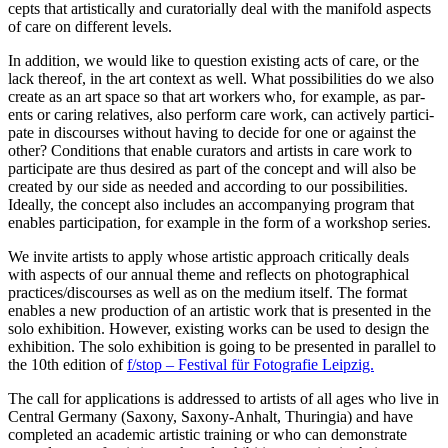
cepts that artis­ti­cal­ly and cura­to­ri­al­ly deal with the mani­fold aspects
of care on dif­fe­rent levels.
In addi­ti­on, we would like to ques­ti­on exis­ting acts of care, or the
lack the­reof, in the art con­text as well. What pos­si­bi­li­ties do we also
crea­te as an art space so that art workers who, for exam­p­le, as par­
ents or caring rela­ti­ves, also per­form care work, can actively par­ti­ci­
pa­te in dis­cour­ses wit­hout having to deci­de for one or against the
other? Conditions that enable cura­tors and artists in care work to
par­ti­ci­pa­te are thus desi­red as part of the con­cept and will also be
crea­ted by our side as nee­ded and accor­ding to our pos­si­bi­li­ties.
Ideally, the con­cept also includes an accom­pany­ing pro­gram that
enables par­ti­ci­pa­ti­on, for exam­p­le in the form of a work­shop series.
We invi­te artists to app­ly who­se artis­tic approach cri­ti­cal­ly deals
with aspects of our annu­al the­me and reflects on pho­to­gra­phi­cal
practices/discourses as well as on the medi­um its­elf. The for­mat
enables a new pro­duc­tion of an artis­tic work that is pre­sen­ted in the
solo exhi­bi­ti­on. However, exis­ting works can be used to design the
exhi­bi­ti­on. The solo exhi­bi­ti­on is going to be pre­sen­ted in par­al­lel to
the 10th edi­ti­on of
f/stop – Festival für Fotografie Leipzig.
The call for appli­ca­ti­ons is addres­sed to artists of all ages who live in
Central Germany (Saxony, Saxony-Anhalt, Thuringia) and have
com­ple­ted an aca­de­mic artis­tic trai­ning or who can demons­tra­te