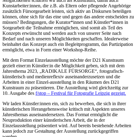
Möglichkeiten schaf­fen wir auch als Kunstraum, damit auch
Kunstarbeiter:innen, die z.B. als Eltern oder pfle­gen­de Angehörige
zusätz­lich Fürsorgearbeit leis­ten, sich aktiv an Diskursen betei­li­gen
kön­nen, ohne sich für das eine und gegen das ande­re ent­schei­den zu
müs­sen? Bedingungen, die Kurator*innen und Künstler*innen in
Sorgearbeit die Teilnahme ermög­li­chen, sind somit als Teil des
Konzepts erwünscht und wer­den auch von unse­rer Seite nach
Bedarf und nach unse­ren Möglichkeiten geschaf­fen. Idealerweise
beinhal­tet das Konzept auch ein Begleitprogramm, das Partizipation
ermög­licht, etwa in Form einer Workshop-Reihe.
Mit dem Format Einzelausstellung möch­te der D21 Kunstraum
gezielt einer:m Künstler:in die Möglichkeit geben, sich mit dem
Jahresthema 2023, „RADIKALE FÜRSORGE“, foto­gra­fisch-
künst­le­risch und medi­en­re­fle­xiv aus­ein­an­der­zu­set­zen und die
Arbeiten in einer Einzel-aus­stel­lung in den Räumen des D21
Kunstraum zu prä­sen­tie­ren. Die Ausstellung wird gleich­zei­tig zur
10. Ausgabe des
f/stop – Festival für Fotografie Leipzig gezeigt.
Wir laden Künstler:innen ein, sich zu bewer­ben, die sich in ihrer
künst­le­ri­schen Herangehensweise kri­tisch mit Aspekten unse­res
Jahresthemas aus­ein­an­der­set­zen. Das Format ermög­licht die
Neuproduktion einer künst­le­ri­schen Arbeit, die in der
Einzelausstellung prä­sen­tiert wird. Auf bereits bestehen­de Arbeiten
kann jedoch zur Gestaltung der Ausstellung zurück­ge­grif­fen
werden.