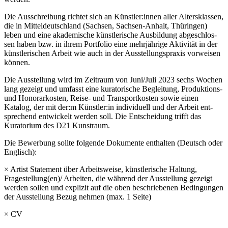
Die Ausschreibung rich­tet sich an Künstler:innen aller Altersklassen,
die in Mitteldeutschland (Sachsen, Sachsen-Anhalt, Thüringen)
leben und eine aka­de­mi­sche künst­le­ri­sche Ausbildung abge­schlos­
sen haben bzw. in ihrem Portfolio eine mehr­jäh­ri­ge Aktivität in der
künst­le­ri­schen Arbeit wie auch in der Ausstellungspraxis vor­wei­sen
können.
Die Ausstellung wird im Zeitraum von Juni/Juli 2023 sechs Wochen
lang gezeigt und umfasst eine kura­to­ri­sche Begleitung, Produktions-
und Honorarkosten, Reise- und Transportkosten sowie einen
Katalog, der mit der:m Künstler:in indi­vi­du­ell und der Arbeit ent­
spre­chend ent­wi­ckelt wer­den soll. Die Entscheidung trifft das
Kuratorium des D21 Kunstraum.
Die Bewerbung soll­te fol­gen­de Dokumente ent­hal­ten (Deutsch oder
Englisch):
× Artist Statement über Arbeitsweise, künst­le­ri­sche Haltung,
Fragestellung(en)/ Arbeiten, die wäh­rend der Ausstellung gezeigt
wer­den sol­len und expli­zit auf die oben beschrie­be­nen Bedingungen
der Ausstellung Bezug neh­men (max. 1 Seite)
× CV