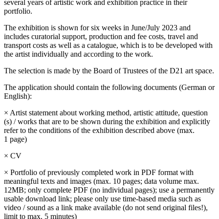
seve­ral years of artis­tic work and exhi­bi­ti­on prac­ti­ce in their
portfolio.
The exhi­bi­ti­on is shown for six weeks in June/July 2023 and
includes cura­to­ri­al sup­port, pro­duc­tion and fee cos­ts, tra­vel and
trans­port cos­ts as well as a cata­lo­gue, which is to be deve­lo­ped with
the artist indi­vi­du­al­ly and accor­ding to the work.
The sel­ec­tion is made by the Board of Trustees of the D21 art space.
The appli­ca­ti­on should con­tain the fol­lo­wing docu­ments (German or
English):
× Artist state­ment about working method, artis­tic atti­tu­de, ques­ti­on
(s) / works that are to be shown during the exhi­bi­ti­on and expli­cit­ly
refer to the con­di­ti­ons of the exhi­bi­ti­on descri­bed abo­ve (max.
1 page)
× CV
× Portfolio of pre­vious­ly com­ple­ted work in PDF for­mat with
meaningful texts and images (max. 10 pages; data volu­me max.
12MB; only com­ple­te PDF (no indi­vi­du­al pages); use a per­ma­nent­ly
usable down­load link; plea­se only use time-based media such as
video / sound as a link make available (do not send ori­gi­nal files!),
limit to max. 5 minutes)