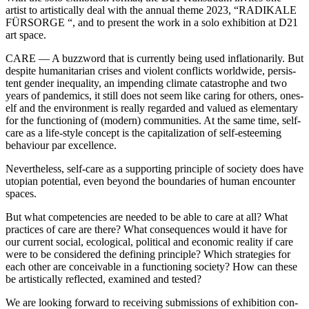
artist to artis­ti­cal­ly deal with the annu­al the­me 2023, “RADIKALE
FÜRSORGE “, and to pre­sent the work in a solo exhi­bi­ti­on at D21
art space.
CARE — A buz­zword that is curr­ent­ly being used infla­tio­na­ri­ly. But
despi­te huma­ni­ta­ri­an cri­ses and vio­lent con­flicts world­wi­de, per­sis­
tent gen­der ine­qua­li­ty, an impen­ding cli­ma­te cata­stro­phe and two
years of pan­de­mics, it still does not seem like caring for others, ones­
elf and the envi­ron­ment is real­ly regard­ed and valued as ele­men­ta­ry
for the func­tio­ning of (modern) com­mu­ni­ties. At the same time, self-
care as a life-style con­cept is the capi­ta­liza­ti­on of self-estee­ming
beha­viour par excellence.
Nevertheless, self-care as a sup­port­ing prin­ci­ple of socie­ty does have
uto­pian poten­ti­al, even bey­ond the boun­da­ries of human encoun­ter
spaces.
But what com­pe­ten­ci­es are nee­ded to be able to care at all? What
prac­ti­ces of care are the­re? What con­se­quen­ces would it have for
our cur­rent social, eco­lo­gi­cal, poli­ti­cal and eco­no­mic rea­li­ty if care
were to be con­side­red the defi­ning prin­ci­ple? Which stra­te­gies for
each other are con­ceiva­ble in a func­tio­ning socie­ty? How can the­se
be artis­ti­cal­ly reflec­ted, exami­ned and tested?
We are loo­king for­ward to recei­ving sub­mis­si­ons of exhi­bi­ti­on con­