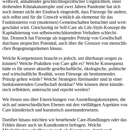
welt­weit, anhal­ten­der geschlechts­spe­zi­fi­scher Ungleichheit, einer
dro­hen­den Klimakatastrophe und zwei Jahren Pandemie hat sich
noch immer nicht der Eindruck ein­ge­stellt, dass Fürsorge für ande­re,
sich selbst und für die Umwelt wirk­lich als ele­men­tar für das
Funktionieren von (moder­nen) Gemeinschaften betrach­tet und wert­
ge­schätzt wird. Gleichzeitig ist Self-Care als Life-Style-Konzept die
Kapitalisierung von selbst­wert­schät­zen­dem Verhalten schlecht­
hin. Dennoch hat Fürsorge als tra­gen­des Prinzip von Gesellschaft
durch­aus uto­pi­sches Potential, auch über die Grenzen von mensch­li­
chen Begegnungsräumen hinaus.
Welche Kompetenzen braucht es jedoch, um über­haupt sor­gen zu
kön­nen? Welche Praktiken von Care gibt es? Welche Konsequenz
hät­te es für unse­re aktu­el­le gesell­schaft­li­che, öko­lo­gi­sche, poli­ti­sche
und wirt­schaft­li­che Realität, wenn Fürsorge als bestim­men­des
Prinzip gel­ten wür­de? Welche Strategien für­ein­an­der sind in einer
funk­tio­nie­ren­den Gesellschaft denk­bar? Wie kön­nen die­se künst­le­
risch reflek­tiert, unter­sucht und erprobt werden?
Wir freu­en uns über Einreichungen von Ausstellungskonzepten, die
sich auf unter­schied­li­chen Ebenen mit den viel­fäl­ti­gen Aspekten von
Care künst­le­risch und kura­to­risch auseinandersetzen.
Darüber hin­aus möch­ten wir bestehen­de Care-Handlungen oder das
Fehlen die­ser auch im Kunstkontext befra­gen. Welche