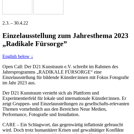
2.3. – 30.4.22
Einzelausstellung zum Jahresthema 2023
„Radikale Fürsorge”
English below ↓
Open Call: Der D21 Kunstraum e.V. schreibt im Rahmen des
Jahresprogramms „RADIKALE FÜRSORGE“ eine
Einzelausstellung für bil­den­de Künstler:innen mit Fokus Fotografie
im Jahr 2023 aus.
Der D21 Kunstraum ver­steht sich als Plattform und
Experimentierfeld für loka­le und inter­na­tio­na­le Künstler:innen. Er
zeigt Gruppen- und Einzelausstellungen zu gesell­schafts-rele­van­ten
Themen vor­nehm­lich aus den Bereichen Neue Medien,
Performance, Fotografie und Installation.
CARE – Ein Schlagwort, das gegen­wär­tig infla­tio­när gebraucht
wird. Doch trotz huma­ni­tä­rer Krisen und gewalt­tä­ti­ger Konflikte