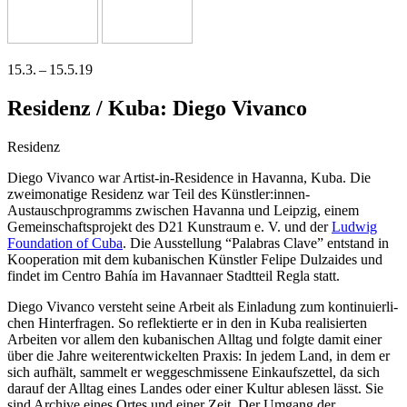
15.3. – 15.5.19
Residenz / Kuba: Diego Vivanco
Residenz
Diego Vivanco war Artist-in-Residence in Havanna, Kuba. Die
zwei­mo­na­ti­ge Residenz war Teil des Künstler:innen-
Austauschprogramms zwi­schen Havanna und Leipzig, einem
Gemeinschaftsprojekt des D21 Kunstraum e. V. und der
Ludwig
Foundation of Cuba
. Die Ausstellung “Palabras Clave” ent­stand in
Kooperation mit dem kuba­ni­schen Künstler Felipe Dulzaides und
fin­det im Centro Bahía im Havannaer Stadtteil Regla statt.
Diego Vivanco ver­steht sei­ne Arbeit als Einladung zum kon­ti­nu­ier­li­
chen Hinterfragen. So reflek­tier­te er in den in Kuba rea­li­sier­ten
Arbeiten vor allem den kuba­ni­schen Alltag und folg­te damit einer
über die Jahre wei­ter­ent­wi­ckel­ten Praxis: In jedem Land, in dem er
sich auf­hält, sam­melt er weg­ge­schmis­se­ne Einkaufszettel, da sich
dar­auf der Alltag eines Landes oder einer Kultur able­sen lässt. Sie
sind Archive eines Ortes und einer Zeit. Der Umgang der