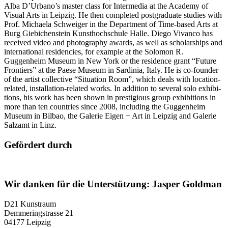
Alba D’Urbano’s mas­ter class for Intermedia at the Academy of
Visual Arts in Leipzig. He then com­ple­ted post­gra­dua­te stu­dies with
Prof. Michaela Schweiger in the Department of Time-based Arts at
Burg Giebichenstein Kunsthochschule Halle. Diego Vivanco has
recei­ved video and pho­to­gra­phy awards, as well as scho­lar­ships and
inter­na­tio­nal resi­den­ci­es, for exam­p­le at the Solomon R.
Guggenheim Museum in New York or the resi­dence grant “Future
Frontiers” at the Paese Museum in Sardinia, Italy. He is co-foun­der
of the artist coll­ec­ti­ve “Situation Room”, which deals with loca­ti­on-
rela­ted, instal­la­ti­on-rela­ted works. In addi­ti­on to seve­ral solo exhi­bi­
ti­ons, his work has been shown in pres­ti­gious group exhi­bi­ti­ons in
more than ten count­ries sin­ce 2008, inclu­ding the Guggenheim
Museum in Bilbao, the Galerie Eigen + Art in Leipzig and Galerie
Salzamt in Linz.
Gefördert durch
Wir danken für die Unterstützung: Jasper Goldman
D21 Kunstraum
Demmeringstrasse 21
04177 Leipzig