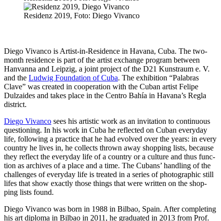
Residenz 2019, Foto: Diego Vivanco
Diego Vivanco is Artist-in-Residence in Havana, Cuba. The two-
month resi­dence is part of the artist exch­an­ge pro­gram bet­ween
Hanvanna and Leipzig, a joint pro­ject of the D21 Kunstraum e. V.
and the
Ludwig Foundation of Cuba
. The exhi­bi­ti­on “Palabras
Clave” was crea­ted in coope­ra­ti­on with the Cuban artist Felipe
Dulzaides and takes place in the Centro Bahía in Havana’s Regla
district.
Diego Vivanco
sees his artis­tic work as an invi­ta­ti­on to con­ti­nuous
ques­tio­ning. In his work in Cuba he reflec­ted on Cuban ever­y­day
life, fol­lo­wing a prac­ti­ce that he had evol­ved over the years: in every
coun­try he lives in, he coll­ects thrown away shop­ping lists, becau­se
they reflect the ever­y­day life of a coun­try or a cul­tu­re and thus func­
tion as archi­ves of a place and a time. The Cubans’ hand­ling of the
chal­lenges of ever­y­day life is trea­ted in a series of pho­to­gra­phic still
lifes that show exact­ly tho­se things that were writ­ten on the shop­
ping lists found.
Diego Vivanco was born in 1988 in Bilbao, Spain. After com­ple­ting
his art diplo­ma in Bilbao in 2011, he gra­dua­ted in 2013 from Prof.