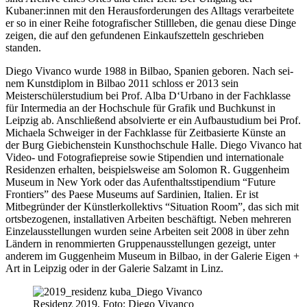
Kubaner:innen mit den Herausforderungen des Alltags ver­ar­bei­te­te
er so in einer Reihe foto­gra­fi­scher Stillleben, die genau die­se Dinge
zei­gen, die auf den gefun­de­nen Einkaufszetteln geschrie­ben
standen.
Diego Vivanco wur­de 1988 in Bilbao, Spanien gebo­ren. Nach sei­
nem Kunstdiplom in Bilbao 2011 schloss er 2013 sein
Meisterschülerstudium bei Prof. Alba D‘Urbano in der Fachklasse
für Intermedia an der Hochschule für Grafik und Buchkunst in
Leipzig ab. Anschließend absol­vier­te er ein Aufbaustudium bei Prof.
Michaela Schweiger in der Fachklasse für Zeitbasierte Künste an
der Burg Giebichenstein Kunsthochschule Halle. Diego Vivanco hat
Video- und Fotografiepreise sowie Stipendien und inter­na­tio­na­le
Residenzen erhal­ten, bei­spiels­wei­se am Solomon R. Guggenheim
Museum in New York oder das Aufenthaltsstipendium “Future
Frontiers” des Paese Museums auf Sardinien, Italien. Er ist
Mitbegründer der Künstlerkollektivs “Situation Room”, das sich mit
orts­be­zo­ge­nen, instal­la­ti­ven Arbeiten beschäf­tigt. Neben meh­re­ren
Einzelausstellungen wur­den sei­ne Arbeiten seit 2008 in über zehn
Ländern in renom­mier­ten Gruppenausstellungen gezeigt, unter
ande­rem im Guggenheim Museum in Bilbao, in der Galerie Eigen +
Art in Leipzig oder in der Galerie Salzamt in Linz.
Residenz 2019, Foto: Diego Vivanco