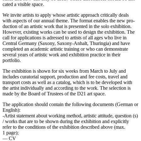
ca­ted a visi­ble space.
We invi­te artists to app­ly who­se artis­tic approach cri­ti­cal­ly deals
with aspects of our annu­al the­me. The for­mat enables the new pro­
duc­tion of an artis­tic work that is pre­sen­ted in the solo exhi­bi­ti­on.
However, exis­ting works can be used to design the exhi­bi­ti­on. The
call for appli­ca­ti­ons is adres­sed to artists of all ages who live in
Central Germany (Saxony, Saxony-Anhalt, Thuringia) and have
com­ple­ted an aca­de­mic artis­tic trai­ning or who can demons­tra­te
seve­ral years of artis­tic work and exhi­bi­ti­on prac­ti­ce in their
portfolio.
The exhi­bi­ti­on is shown for six weeks from March to July and
includes cura­to­ri­al sup­port, pro­duc­tion and fee cos­ts, tra­vel and
trans­port cos­ts as well as a cata­log, which is to be deve­lo­ped with
the artist indi­vi­du­al­ly and accor­ding to the work. The sel­ec­tion is
made by the Board of Trustees of the D21 art space.
The appli­ca­ti­on should con­tain the fol­lo­wing docu­ments (German or
English):
‑Artist state­ment about working method, artis­tic atti­tu­de, ques­ti­on (s)
/ works that are to be shown during the exhi­bi­ti­on and expli­cit­ly
refer to the con­di­ti­ons of the exhi­bi­ti­on descri­bed abo­ve (max.
1 page);
— CV