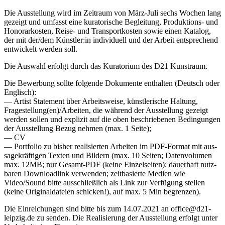
Die Ausstellung wird im Zeitraum von März-Juli sechs Wochen lang
gezeigt und umfasst eine kura­to­ri­sche Begleitung, Produktions- und
Honorarkosten, Reise- und Transportkosten sowie einen Katalog,
der mit der/dem Künstler:in indi­vi­du­ell und der Arbeit ent­spre­chend
ent­wi­ckelt wer­den soll.
Die Auswahl erfolgt durch das Kuratorium des D21 Kunstraum.
Die Bewerbung soll­te fol­gen­de Dokumente ent­hal­ten (Deutsch oder
Englisch):
— Artist Statement über Arbeitsweise, künst­le­ri­sche Haltung,
Fragestellung(en)/Arbeiten, die wäh­rend der Ausstellung gezeigt
wer­den sol­len und expli­zit auf die oben beschrie­be­nen Bedingungen
der Ausstellung Bezug neh­men (max. 1 Seite);
— CV
— Portfolio zu bis­her rea­li­sier­ten Arbeiten im PDF-Format mit aus­
sa­ge­kräf­ti­gen Texten und Bildern (max. 10 Seiten; Datenvolumen
max. 12MB; nur Gesamt-PDF (kei­ne Einzelseiten); dau­er­haft nutz­
ba­ren Downloadlink ver­wen­den; zeit­ba­sier­te Medien wie
Video/Sound bit­te aus­schließ­lich als Link zur Verfügung stel­len
(kei­ne Originaldateien schi­cken!), auf max. 5 Min begrenzen).
Die Einreichungen sind bit­te bis zum 14.07.2021 an office@d21-
leipzig.de zu sen­den. Die Realisierung der Ausstellung erfolgt unter