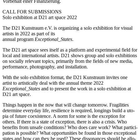
Vorbehalt einer Finanzierung.
CALL FOR SUBMISSIONS
Solo exhi­bi­ti­on at D21 art space 2022
The D21 Kunstraum e.V. is orga­ni­zing a solo exhi­bi­ti­on for visu­al
artists in 2022 as part of its
annu­al pro­gram
Exceptional_States
.
The D21 art space sees its­elf as a plat­form and expe­ri­men­tal field for
local and inter­na­tio­nal artists. D21 shows group and solo exhi­bi­ti­ons
on soci­al­ly rele­vant topics, pri­ma­ri­ly from the fields of new media,
per­for­mance, pho­to­gra­phy, and installation.
With the solo exhi­bi­ti­on for­mat, the D21 Kunstraum invi­tes one
artist to artis­ti­cal­ly deal with the annu­al the­me 2022
Exceptional_States
and to pre­sent the work in a solo exhi­bi­ti­on at
D21 art space.
Things hap­pen in the now that will chan­ge tomor­row. Fragilities
deter­mi­ne ever­y­day life, resi­li­ence is requi­red, lon­gings build a uto­
pia of future coexis­tence. A norm for some is the excep­ti­on for
others. If the­re is a sta­te of excep­ti­on, the­re is also a cri­sis. Who
bene­fits from unsafe con­di­ti­ons? Who does care work? What par­ti­ci­
pa­ti­on is pos­si­ble? What oppor­tu­ni­ties be found in tho­se excep­tio­nal
sta­tes and how can they be used? These dis­so­nan­ces should be allo­