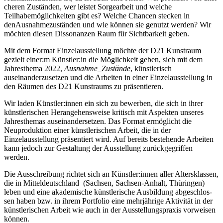
che­ren Zuständen, wer leis­tet Sorgearbeit und wel­che
Teilhabemöglichkeiten gibt es? Welche Chancen ste­cken in
denAusnahmezuständen und wie kön­nen sie genutzt wer­den? Wir
möch­ten die­sen Dissonanzen Raum für Sichtbarkeit geben.
Mit dem Format Einzelausstellung möch­te der D21 Kunstraum
gezielt einer:m Künstler:in die Möglichkeit geben, sich mit dem
Jahresthema 2022,
Ausnahme_Zustände
, künst­le­risch
aus­ein­an­der­zu­set­zen und die Arbeiten in einer Einzelausstellung in
den Räumen des D21 Kunstraums zu präsentieren.
Wir laden Künstler:innen ein sich zu bewer­ben, die sich in ihrer
künst­le­ri­schen Herangehensweise kri­tisch mit Aspekten unse­res
Jahresthemas aus­ein­an­der­set­zen. Das Format ermög­licht die
Neuproduktion einer künst­le­ri­schen Arbeit, die in der
Einzelausstellung prä­sen­tiert wird. Auf bereits bestehen­de Arbeiten
kann jedoch zur Gestaltung der Ausstellung zurück­ge­grif­fen
werden.
Die Ausschreibung rich­tet sich an Künstler:innen aller Altersklassen,
die in Mitteldeutschland (Sachsen, Sachsen-Anhalt, Thüringen)
leben und eine aka­de­mi­sche künst­le­ri­sche Ausbildung abge­schlos­
sen haben bzw. in ihrem Portfolio eine mehr­jäh­ri­ge Aktivität in der
künst­le­ri­schen Arbeit wie auch in der Ausstellungspraxis vor­wei­sen
können.