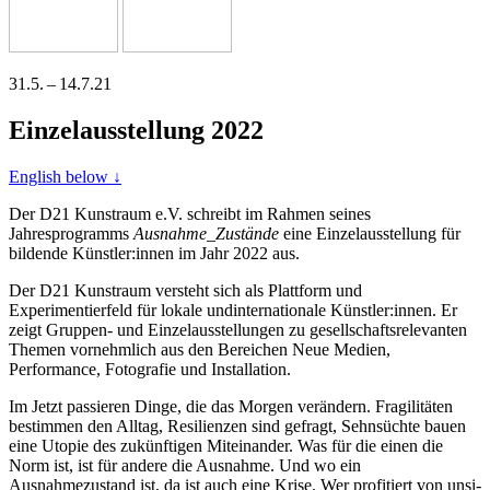
31.5. – 14.7.21
Einzelausstellung 2022
English below ↓
Der D21 Kunstraum e.V. schreibt im Rahmen sei­nes
Jahresprogramms
Ausnahme_Zustände
eine Einzelausstellung für
bil­den­de Künstler:innen im Jahr 2022 aus.
Der D21 Kunstraum ver­steht sich als Plattform und
Experimentierfeld für loka­le und­in­ter­na­tio­na­le Künstler:innen. Er
zeigt Gruppen- und Einzelausstellungen zu gesell­schafts­re­le­van­ten
Themen vor­nehm­lich aus den Bereichen Neue Medien,
Performance, Fotografie und Installation.
Im Jetzt pas­sie­ren Dinge, die das Morgen ver­än­dern. Fragilitäten
bestim­men den Alltag, Resilienzen sind gefragt, Sehnsüchte bau­en
eine Utopie des zukünf­ti­gen Miteinander. Was für die einen die
Norm ist, ist für ande­re die Ausnahme. Und wo ein
Ausnahmezustand ist, da ist auch eine Krise. Wer pro­fi­tiert von unsi­