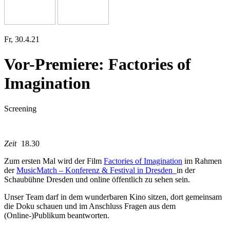
Fr, 30.4.21
Vor-Premiere: Factories of
Imagination
Screening
Zeit
18.30
Zum ers­ten Mal wird der Film
Factories of Imagination
im Rahmen
der
MusicMatch ‒ Konferenz & Festival in Dresden
in der
Schaubühne Dresden und online öffent­lich zu sehen sein.
Unser Team darf in dem wun­der­ba­ren Kino sit­zen, dort gemein­sam
die Doku schau­en und im Anschluss Fragen aus dem
(Online-)Publikum beantworten.