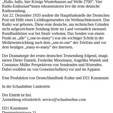
„Hallo, hal­lo, hier Königs Wusterhausen auf Welle 2700“. Vier
Radio-Enthusiast*innen rekon­stru­ie­ren live die ers­te deut­sche
Radiosendung.
Am 22. Dezember 1920 sen­de­te die Hauptfunkstelle der Deutschen
Post mit Hilfe eines Lichtbogensenders ein Weihnachtskonzert. Das
Radio war gebo­ren. Diese ers­te deut­sche, aus tech­ni­schen Gründen
nicht auf­ge­zeich­ne­te Sendung hör­te im Land ver­mut­lich nie­mand.
Rundfunkhören war bei Strafe ver­bo­ten. Das Senden von einem
Punkt an „alle“ („one-to-many“) war ein wich­ti­ger Schritt in der
Medienentwicklung nach dem „one-to-one“ des Telefons und vor
dem heu­ti­gen „many-to-many“ des Internets.
Der Dramaturgie der ers­ten deut­schen Testsendung fol­gend, ima­gi­
nie­ren Dieter Daniels, Frederike Moormann, Angelika Waniek und
Constanze Müller Perspektiven von Sendenden und Hörenden.
Dabei erzäh­len sie von Gemeinschaft(en) vor und im Apparat.
Eine Produktion von Deutschlandfunk Kultur und D21 Kunstraum
In der Schaubühne Lindenfels
Der Eintritt ist frei.
Anmeldung erfor­der­lich: service@schaubuehne.com
D21 Kunstraum
Demmeringstrasse 21