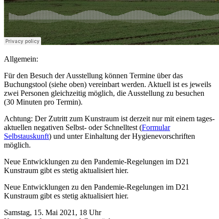
Allgemein:
Für den Besuch der Ausstellung kön­nen Termine über das
Buchungstool (sie­he oben) ver­ein­bart wer­den. Aktuell ist es jeweils
zwei Personen gleich­zei­tig mög­lich, die Ausstellung zu besu­chen
(30 Minuten pro Termin).
Achtung: Der Zutritt zum Kunstraum ist der­zeit nur mit einem tages­
ak­tu­el­len nega­ti­ven Selbst- oder Schnelltest (
Formular
Selbstauskunft
) und unter Einhaltung der Hygienevorschriften
möglich.
Neue Entwicklungen zu den Pandemie-Regelungen im D21
Kunstraum gibt es ste­tig aktua­li­siert hier.
Neue Entwicklungen zu den Pandemie-Regelungen im D21
Kunstraum gibt es ste­tig aktua­li­siert hier.
Samstag, 15. Mai 2021, 18 Uhr