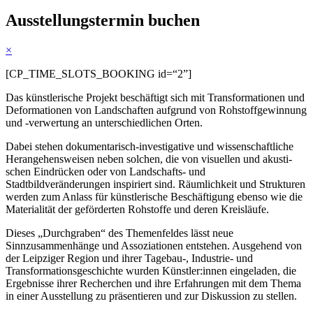
Ausstellungstermin buchen
×
[CP_TIME_SLOTS_BOOKING id=“2”]
Das künst­le­ri­sche Projekt beschäf­tigt sich mit Transformationen und
Deformationen von Landschaften auf­grund von Rohstoffgewinnung
und ‑ver­wer­tung an unter­schied­li­chen Orten.
Dabei ste­hen doku­men­ta­risch-inves­ti­ga­ti­ve und wis­sen­schaft­li­che
Herangehensweisen neben sol­chen, die von visu­el­len und akus­ti­
schen Eindrücken oder von Landschafts- und
Stadtbildveränderungen inspi­riert sind. Räumlichkeit und Strukturen
wer­den zum Anlass für künst­le­ri­sche Beschäftigung eben­so wie die
Materialität der geför­der­ten Rohstoffe und deren Kreisläufe.
Dieses „Durchgraben“ des Themenfeldes lässt neue
Sinnzusammenhänge und Assoziationen ent­ste­hen. Ausgehend von
der Leipziger Region und ihrer Tagebau‑, Industrie- und
Transformationsgeschichte wur­den Künstler:innen ein­ge­la­den, die
Ergebnisse ihrer Recherchen und ihre Erfahrungen mit dem Thema
in einer Ausstellung zu prä­sen­tie­ren und zur Diskussion zu stellen.