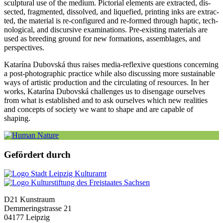
sculp­tu­ral use of the medi­um. Pictorial ele­ments are extra­c­ted, dis­
sec­ted, frag­men­ted, dis­sol­ved, and lique­fied, prin­ting inks are extra­c­
ted, the mate­ri­al is re-con­fi­gu­red and re-for­med through hap­tic, tech­
no­lo­gi­cal, and dis­cur­si­ve exami­na­ti­ons. Pre-exis­ting mate­ri­als are
used as bree­ding ground for new for­ma­ti­ons, assem­bla­ges, and
perspectives.
Katarína Dubovská thus rai­ses media-refle­xi­ve ques­ti­ons con­cer­ning
a post-pho­to­gra­phic prac­ti­ce while also dis­cus­sing more sus­tainable
ways of artis­tic pro­duc­tion and the cir­cu­la­ting of resour­ces. In her
works, Katarína Dubovská chal­lenges us to dis­en­ga­ge our­sel­ves
from what is estab­lished and to ask our­sel­ves which new rea­li­ties
and con­cepts of socie­ty we want to shape and are capa­ble of
shaping.
Gefördert durch
D21 Kunstraum
Demmeringstrasse 21
04177 Leipzig