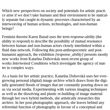
Which new per­spec­ti­ves on socie­ty and poten­ti­als for artis­tic prac­ti­
ce ari­se if we don’t take humans and their envi­ron­ment to be sta­ti­cal­
ly sepa­ra­te but caught in dyna­mic pro­ces­ses cha­rac­te­ri­sed by an
inter­wea­ving of human actions, tech­no­lo­gies, and non-human
beings?
Feminist theo­rist Karen Barad uses the term
respon­se-abili­ty
(the
abili­ty to respond) to descri­be the pos­si­bi­li­ty of mutu­al reso­nan­ce
bet­ween human and non-human actors clo­se­ly inter­lin­ked within a
flu­id data net­work. Following this post-anthro­po­cen­tric and post-
huma­nist approach, the exhi­bi­ti­on
[response_ability]
pres­ents most­ly
new works from Katarína Dubovskás most recent group of
works
Intertwined Conditions
which inves­ti­ga­te the agen­cy of mat­
ter in com­plex ways.
As a basis for her artis­tic prac­ti­ce, Katarína Dubovská uses her ever-
gro­wing per­so­nal (digi­tal) image archi­ve which draws from the digi­
tal­ly gene­ra­ted floods of images that are con­stant­ly pou­ring down on
us via social media. Experimenting with various ima­ging tech­ni­ques
as well as the dis­sol­ving and pla­s­tic re-buil­ding of image mate­ri­al
through her own hybrid methods, she artis­ti­cal­ly rese­ar­ches this
archi­ve. In her post-pho­to­gra­phic approach, she lea­ves behind any
refe­ren­ti­al func­tion of pho­to­gra­phy in favour of a con­cep­tu­al and