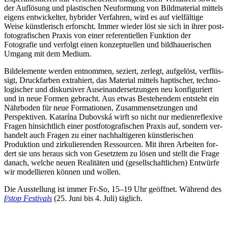
der Auflösung und plas­ti­schen Neuformung von Bildmaterial mit­tels
eigens ent­wi­ckel­ter, hybri­der Verfahren, wird es auf viel­fäl­ti­ge
Weise künst­le­risch erforscht. Immer wie­der löst sie sich in ihrer post­
fo­to­gra­fi­schen Praxis von einer refe­ren­ti­el­len Funktion der
Fotografie und ver­folgt einen kon­zep­tu­el­len und bild­haue­ri­schen
Umgang mit dem Medium.
Bildelemente wer­den ent­nom­men, seziert, zer­legt, auf­ge­löst, ver­flüs­
sigt, Druckfarben extra­hiert, das Material mit­tels hap­ti­scher, tech­no­
lo­gi­scher und dis­kur­si­ver Auseinandersetzungen neu kon­fi­gu­riert
und in neue Formen gebracht. Aus etwas Bestehendem ent­steht ein
Nährboden für neue Formationen, Zusammensetzungen und
Perspektiven. Katarína Dubovská wirft so nicht nur medi­en­re­fle­xi­ve
Fragen hin­sicht­lich einer post­fo­to­gra­fi­schen Praxis auf, son­dern ver­
han­delt auch Fragen zu einer nach­hal­ti­ge­ren künst­le­ri­schen
Produktion und zir­ku­lie­ren­den Ressourcen. Mit ihren Arbeiten for­
dert sie uns her­aus sich von Gesetztem zu lösen und stellt die Frage
danach, wel­che neu­en Realitäten und (gesell­schaft­li­chen) Entwürfe
wir model­lie­ren kön­nen und wollen.
Die Ausstellung ist immer Fr-So, 15–19 Uhr geöff­net. Während des
f/stop Festivals
(25. Juni bis 4. Juli) täglich.