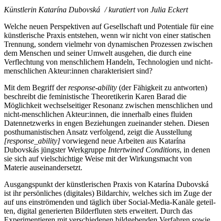
Künstlerin Katarína Dubovská /
kura­tiert von Julia Eckert
Welche neu­en Perspektiven auf Gesellschaft und Potentiale für eine
künst­le­ri­sche Praxis ent­ste­hen, wenn wir nicht von einer sta­ti­schen
Trennung, son­dern viel­mehr von dyna­mi­schen Prozessen zwi­schen
dem Menschen und sei­ner Umwelt aus­ge­hen, die durch eine
Verflechtung von mensch­li­chem Handeln, Technologien und nicht-
mensch­li­chen Akteur:innen cha­rak­te­ri­siert sind?
Mit dem Begriff der
respon­se-abili­ty
(der Fähigkeit zu ant­wor­ten)
beschreibt die femi­nis­ti­sche Theoretikerin Karen Barad die
Möglichkeit wech­sel­sei­ti­ger Resonanz zwi­schen mensch­li­chen und
nicht-mensch­li­chen Akteur:innen, die inner­halb eines flui­den
Datennetzwerks in engen Beziehungen zuein­an­der ste­hen. Diesen
post­hu­ma­nis­ti­schen Ansatz ver­fol­gend, zeigt die Ausstellung
[response_ability]
vor­wie­gend neue Arbeiten aus Katarína
Dubovskás jüngs­ter Werkgruppe
Intertwined Conditions
, in denen
sie sich auf viel­schich­ti­ge Weise mit der Wirkungsmacht von
Materie auseinandersetzt.
Ausgangspunkt der künst­le­ri­schen Praxis von Katarína Dubovská
ist ihr per­sön­li­ches (digi­ta­les) Bildarchiv, wel­ches sich im Zuge der
auf uns ein­strö­men­den und täg­lich über Social-Media-Kanäle geteil­
ten, digi­tal gene­rier­ten Bilderfluten stets erwei­tert. Durch das
Experimentieren mit ver­schie­de­nen bild­ge­ben­den Verfahren sowie