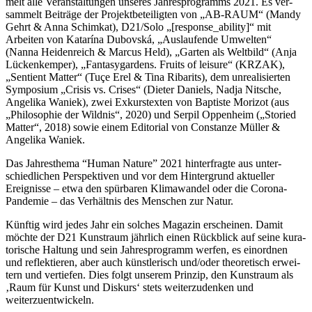
melt alle Veranstaltungen unse­res Jahresprogramms 2021. Es ver­
sam­melt Beiträge der Projektbeteiligten von „AB-RAUM“ (Mandy
Gehrt & Anna Schimkat), D21/Solo „[response_ability]“ mit
Arbeiten von Katarína Dubovská, „Auslaufende Umwelten“
(Nanna Heidenreich & Marcus Held), „Garten als Weltbild“ (Anja
Lückenkemper), „Fantasygardens. Fruits of lei­su­re“ (KRZAK),
„Sentient Matter“ (Tuçe Erel & Tina Ribarits), dem unrea­li­sier­ten
Symposium „Crisis vs. Crises“ (Dieter Daniels, Nadja Nitsche,
Angelika Waniek), zwei Exkurstexten von Baptiste Morizot (aus
„Philosophie der Wildnis“, 2020) und Serpil Oppenheim („Storied
Matter“, 2018) sowie einem Editorial von Constanze Müller &
Angelika Waniek.
Das Jahresthema “Human Nature” 2021 hin­ter­frag­te aus unter­
schied­li­chen Perspektiven und vor dem Hintergrund aktu­el­ler
Ereignisse – etwa den spür­ba­ren Klimawandel oder die Corona-
Pandemie – das Verhältnis des Menschen zur Natur.
Künftig wird jedes Jahr ein sol­ches Magazin erschei­nen. Damit
möch­te der D21 Kunstraum jähr­lich einen Rückblick auf sei­ne kura­
to­ri­sche Haltung und sein Jahresprogramm wer­fen, es ein­ord­nen
und reflek­tie­ren, aber auch künst­le­risch und/oder theo­re­tisch erwei­
tern und ver­tie­fen. Dies folgt unse­rem Prinzip, den Kunstraum als
‚Raum für Kunst und Diskurs‘ stets wei­ter­zu­den­ken und
weiterzuentwickeln.