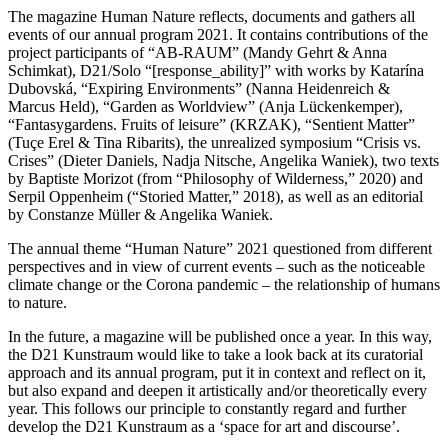
The maga­zi­ne Human Nature reflects, docu­ments and gathers all
events of our annu­al pro­gram 2021. It con­ta­ins con­tri­bu­ti­ons of the
pro­ject par­ti­ci­pan­ts of “AB-RAUM” (Mandy Gehrt & Anna
Schimkat), D21/Solo “[response_ability]” with works by Katarína
Dubovská, “Expiring Environments” (Nanna Heidenreich &
Marcus Held), “Garden as Worldview” (Anja Lückenkemper),
“Fantasygardens. Fruits of lei­su­re” (KRZAK), “Sentient Matter”
(Tuçe Erel & Tina Ribarits), the unrea­li­zed sym­po­si­um “Crisis vs.
Crises” (Dieter Daniels, Nadja Nitsche, Angelika Waniek), two texts
by Baptiste Morizot (from “Philosophy of Wilderness,” 2020) and
Serpil Oppenheim (“Storied Matter,” 2018), as well as an edi­to­ri­al
by Constanze Müller & Angelika Waniek.
The annu­al the­me “Human Nature” 2021 ques­tio­ned from dif­fe­rent
per­spec­ti­ves and in view of cur­rent events – such as the noti­ceable
cli­ma­te chan­ge or the Corona pan­de­mic – the rela­ti­onship of humans
to nature.
In the future, a maga­zi­ne will be published once a year. In this way,
the D21 Kunstraum would like to take a look back at its cura­to­ri­al
approach and its annu­al pro­gram, put it in con­text and reflect on it,
but also expand and deepen it artis­ti­cal­ly and/or theo­re­ti­cal­ly every
year. This fol­lows our prin­ci­ple to con­stant­ly regard and fur­ther
deve­lop the D21 Kunstraum as a ‘space for art and discourse’.