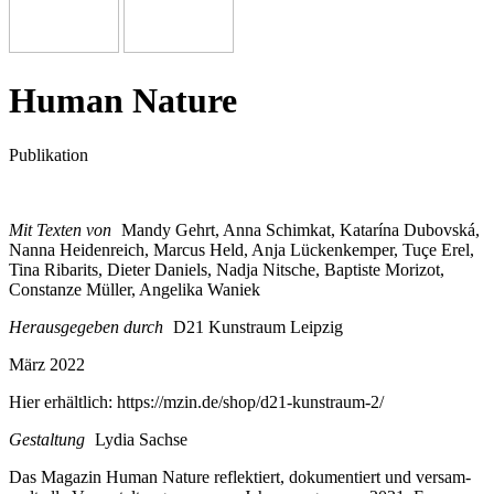
Human Nature
Publikation
Mit Texten von
Mandy Gehrt, Anna Schimkat, Katarína Dubovská,
Nanna Heidenreich, Marcus Held, Anja Lückenkemper, Tuçe Erel,
Tina Ribarits, Dieter Daniels, Nadja Nitsche, Baptiste Morizot,
Constanze Müller, Angelika Waniek
Herausgegeben durch
D21 Kunstraum Leipzig
März 2022
Hier erhältlich: https://mzin.de/shop/d21-kunstraum-2/
Gestaltung
Lydia Sachse
Das Magazin Human Nature reflek­tiert, doku­men­tiert und ver­sam­