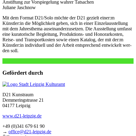
Anstiftung zur Vorspiegelung wah­rer Tatsachen
Juliane Jaschnow
Mit dem Format D21/Solo möch­te der D21 gezielt einer:m
Künstler:in die Möglichkeit geben, sich in einer Einzelausstellung
mit dem Jahresthema aus­ein­an­der­zu­set­zen. Die Ausstellung umfasst
eine kura­to­ri­sche Begleitung, Produktions- und Honorarkosten,
Reise- und Transportkosten sowie einen Katalog, der mit der:m
Künstler:in indi­vi­du­ell und der Arbeit ent­spre­chend ent­wi­ckelt wer­
den soll.
Gefördert durch
D21 Kunstraum
Demmeringstrasse 21
04177 Leipzig
www.d21-leipzig.de
+49 (0)341 679 61 90
→
office@d21-leipzig.de