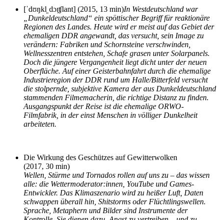
[ˈdʊŋkl̩ˌdɔɪ̯ʧlant] (2015, 13 min)
In Westdeutschland war
„Dunkeldeutschland“ ein spöt­ti­scher Begriff für reak­tio­nä­re
Regionen des Landes. Heute wird er meist auf das Gebiet der
ehe­ma­li­gen DDR ange­wandt, das ver­sucht, sein Image zu
ver­än­dern: Fabriken und Schornsteine ver­schwin­den,
Wellnesszentren ent­ste­hen, Schafe gra­sen unter Solarpanels.
Doch die jün­ge­re Vergangenheit liegt dicht unter der neu­en
Oberfläche. Auf einer Geisterbahnfahrt durch die ehe­ma­li­ge
Industrieregion der DDR rund um Halle/Bitterfeld ver­sucht
die stol­pern­de, sub­jek­ti­ve Kamera der aus Dunkeldeutschland
stam­men­den Filmemacherin, die rich­ti­ge Distanz zu fin­den.
Ausgangspunkt der Reise ist die ehe­ma­li­ge ORWO-
Filmfabrik, in der einst Menschen in völ­li­ger Dunkelheit
arbeiteten.
Die Wirkung des Geschützes auf Gewitterwolken
(2017, 30 min)
Wellen, Stürme und Tornados rol­len auf uns zu – das wis­sen
alle: die Wettermoderator:innen, YouTube und Games-
Entwickler. Das Klimaszenario wird zu hei­ßer Luft, Daten
schwap­pen über­all hin, Shitstorms oder Flüchtlingswellen.
Sprache, Metaphern und Bilder sind Instrumente der
Kontrolle. Sie die­nen dazu, Angst zu ver­trei­ben – und zu