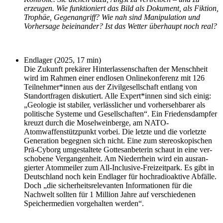
erzeu­gen. Wie funk­tio­niert das Bild als Dokument, als Fiktion,
Trophäe, Gegenangriff? Wie nah sind Manipulation und
Vorhersage bei­ein­an­der? Ist das Wetter über­haupt noch real?
Endlager (2025, 17 min)
Die Zukunft pre­kä­rer Hinterlassenschaften der Menschheit
wird im Rahmen einer end­lo­sen Onlinekonferenz mit 126
Teilnehmer*innen aus der Zivilgesellschaft ent­lang von
Standortfragen dis­ku­tiert. Alle Expert*innen sind sich einig:
„Geologie ist sta­bi­ler, ver­läss­li­cher und vor­her­seh­ba­rer als
poli­ti­sche Systeme und Gesellschaften“. Ein Friedensdampfer
kreuzt durch die Moselweinberge, am NATO-
Atomwaffenstützpunkt vor­bei. Die letz­te und die vor­letz­te
Generation begeg­nen sich nicht. Eine zum ste­reo­sko­pi­schen
Prä-Cyborg umge­stal­te­te Gottesanbeterin schaut in eine ver­
scho­be­ne Vergangenheit. Am Niederrhein wird ein aus­ran­
gier­ter Atommeiler zum All-Inclusive-Freizeitpark. Es gibt in
Deutschland noch kein Endlager für hoch­ra­dio­ak­ti­ve Abfälle.
Doch „die sicher­heits­re­le­van­ten Informationen für die
Nachwelt soll­ten für 1 Million Jahre auf ver­schie­de­nen
Speichermedien vor­ge­hal­ten werden“.