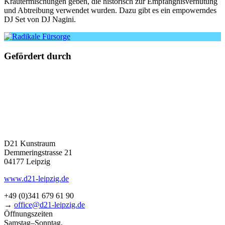
Kräutermischungen geben, die his­to­risch zur Empfängnisverhütung
und Abtreibung ver­wen­det wur­den. Dazu gibt es ein empowern­des
DJ Set von DJ Nagini.
Gefördert durch
D21 Kunstraum
Demmeringstrasse 21
04177 Leipzig
www.d21-leipzig.de
+49 (0)341 679 61 90
→
office@d21-leipzig.de
Öffnungszeiten
Samstag–Sonntag,