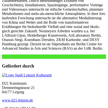
Zusammenarbeit. Durch mehr­stim­mi­ges Erzählen von
Geschichte(n), Installationen, Spaziergänge, per­for­ma­ti­ve Vorträge
und Videoessays unter­sucht sie irdi­sche Gemeinschaften, pla­ne­ta­re
Metabolismen und mehr-als-mensch­li­che Atmosphären. In ihrer fort­
lau­fen­den Forschung unter­sucht sie die alter­na­ti­ve Medialisierung
von Klima und Wetter und die Rolle von trans­for­ma­ti­ven
Erzählungen für bio­kul­tu­rel­le Vielfalt und eine sozi­al und öko­lo­
gisch gerech­te Zukunft. Neumeyers Arbeiten wur­den u.a. bei
LABoral Gijon, Heidelberger Kunstverein, ArtLaboratory Berlin,
Onassis Stegi, Kunsthaus Dresden, ZKM Karlsruhe, und DESY
Hamburg gezeigt. Derzeit ist sie Stipendiatin am Berlin Centre for
Advanced Studies in Arts and Sciences (BAS) an der UdK Berlin.
Gefördert durch
D21 Kunstraum
Demmeringstrasse 21
04177 Leipzig
www.d21-leipzig.de