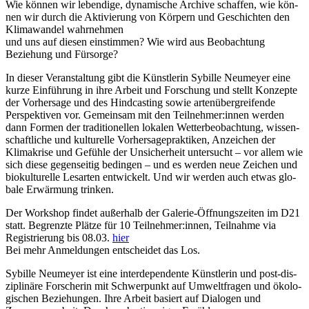
Wie kön­nen wir leben­di­ge, dyna­mi­sche Archive schaf­fen, wie kön­
nen wir durch die Aktivierung von Körpern und Geschichten den
Klimawandel wahrnehmen
und uns auf die­sen ein­stim­men? Wie wird aus Beobachtung
Beziehung und Fürsorge?
In die­ser Veranstaltung gibt die Künstlerin Sybille Neumeyer eine
kur­ze Einführung in ihre Arbeit und Forschung und stellt Konzepte
der Vorhersage und des Hindcasting sowie arten­über­grei­fen­de
Perspektiven vor. Gemeinsam mit den Teilnehmer:innen wer­den
dann Formen der tra­di­tio­nel­len loka­len Wetterbeobachtung, wis­sen­
schaft­li­che und kul­tu­rel­le Vorhersagepraktiken, Anzeichen der
Klimakrise und Gefühle der Unsicherheit unter­sucht – vor allem wie
sich die­se gegen­sei­tig bedin­gen – und es wer­den neue Zeichen und
bio­kul­tu­rel­le Lesarten ent­wi­ckelt. Und wir wer­den auch etwas glo­
ba­le Erwärmung trinken.
Der Workshop fin­det außer­halb der Galerie-Öffnungszeiten im D21
statt. Begrenzte Plätze für 10 Teilnehmer:innen, Teilnahme via
Registrierung bis 08.03.
hier
Bei mehr Anmeldungen ent­schei­det das Los.
Sybille Neumeyer ist eine inter­de­pen­den­te Künstlerin und post-dis­
zi­pli­nä­re Forscherin mit Schwerpunkt auf Umweltfragen und öko­lo­
gi­schen Beziehungen. Ihre Arbeit basiert auf Dialogen und