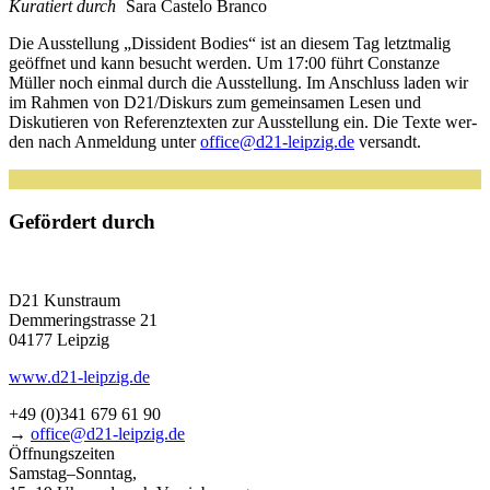
Kuratiert durch
Sara Castelo Branco
Die Ausstellung „Dissident Bodies“ ist an die­sem Tag letzt­ma­lig
geöff­net und kann besucht wer­den. Um 17:00 führt Constanze
Müller noch ein­mal durch die Ausstellung. Im Anschluss laden wir
im Rahmen von D21/Diskurs zum gemein­sa­men Lesen und
Diskutieren von Referenztexten zur Ausstellung ein. Die Texte wer­
den nach Anmeldung unter
office@d21-leipzig.de
versandt.
Gefördert durch
D21 Kunstraum
Demmeringstrasse 21
04177 Leipzig
www.d21-leipzig.de
+49 (0)341 679 61 90
→
office@d21-leipzig.de
Öffnungszeiten
Samstag–Sonntag,