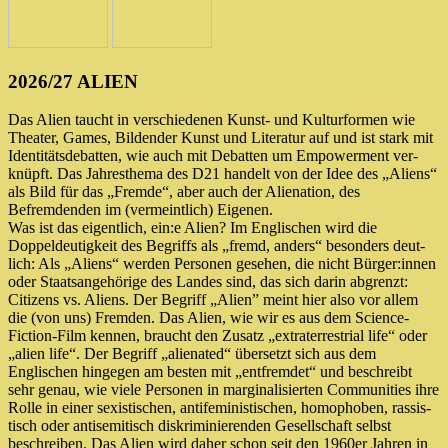
2026/27 ALIEN
Das Alien taucht in ver­schie­de­nen Kunst- und Kulturformen wie
Theater, Games, Bildender Kunst und Literatur auf und ist stark mit
Identitätsdebatten, wie auch mit Debatten um Empowerment ver­
knüpft. Das Jahresthema des D21 han­delt von der Idee des „Aliens“
als Bild für das „Fremde“, aber auch der Alienation, des
Befremdenden im (ver­meint­lich) Eigenen.
Was ist das eigent­lich, ein:e Alien? Im Englischen wird die
Doppeldeutigkeit des Begriffs als „fremd, anders“ beson­ders deut­
lich: Als „Aliens“ wer­den Personen gese­hen, die nicht Bürger:innen
oder Staatsangehörige des Landes sind, das sich dar­in abgrenzt:
Citizens vs. Aliens. Der Begriff „Alien” meint hier also vor allem
die (von uns) Fremden. Das Alien, wie wir es aus dem Science-
Fiction-Film ken­nen, braucht den Zusatz „extra­ter­restri­al life“ oder
„ali­en life“. Der Begriff „ali­en­ated“ über­setzt sich aus dem
Englischen hin­ge­gen am bes­ten mit „ent­frem­det“ und beschreibt
sehr genau, wie vie­le Personen in mar­gi­na­li­sier­ten Communities ihre
Rolle in einer sexis­ti­schen, anti­fe­mi­nis­ti­schen, homo­pho­ben, ras­sis­
tisch oder anti­se­mi­tisch dis­kri­mi­nie­ren­den Gesellschaft selbst
beschrei­ben. Das Alien wird daher schon seit den 1960er Jahren in