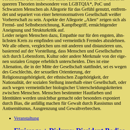
quee­ren Theorien ins­be­son­de­re von LGBTQIA*, PoC und
Schwarzen Menschen als Allegorie für das Gefühl genutzt, ent­frem­
det und sepa­riert von einer hete­ro­nor­ma­ti­ven Gesellschaft wei­ßer
Vorherrschaft zu sein. Aspekte der Allegorie „Alien“ zei­gen sich als
Fremd- und Selbstbezeichnung, Kampfbegriff, ermäch­ti­gen­der
Aneignung und Strukturkritik auf.
Leider nei­gen Menschen dazu, Empathie nur für den engs­ten, ähn­
lichs­ten Kreis zu emp­fin­den und ver­meint­lich Fremdes abzu­leh­nen.
Wir alle othern, ver­glei­chen uns mit ande­ren und distan­zie­ren uns,
basie­rend auf der Vorstellung, dass Menschen und Gesellschaften
sich durch Lebensform, Kultur oder ande­re Merkmale von der eige­
nen sozia­len Gruppe erheb­lich unter­schei­den. Dies ist eine
Alienation, die in der Mitte der Gesellschaft statt­fin­det, sei es wegen
des Geschlechts, der sexu­el­len Orientierung, der
Religionszugehörigkeit, der eth­ni­schen Zugehörigkeit, der
Nationalität, der sozia­len Stellung inner­halb einer Gesellschaft, oder
auch wegen ver­meint­li­cher bio­lo­gi­scher Unterscheidungskriterien
zwi­schen Menschen. Menschen bestimm­ter Hautfarben und
Identitäten wer­den unsicht­bar gemacht oder beson­ders expo­niert
durch Bias, die anfäl­lig machen für Gewalt durch Rassismus und
Antisemitismus, Ausgrenzung und Gewaltverbrechen.
Veranstaltung