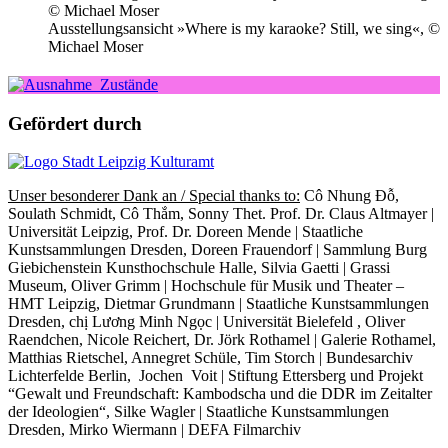
Ausstellungsansicht »Where is my karao­ke? Still, we sing«, ©
Michael Moser
Gefördert durch
Unser beson­de­rer Dank an / Special thanks to:
Cô Nhung Đỗ,
Soulath Schmidt, Cô Thắm, Sonny Thet. Prof. Dr. Claus Altmayer |
Universität Leipzig, Prof. Dr. Doreen Mende | Staatliche
Kunstsammlungen Dresden, Doreen Frauendorf | Sammlung Burg
Giebichenstein Kunsthochschule Halle, Silvia Gaetti | Grassi
Museum, Oliver Grimm | Hochschule für Musik und Theater –
HMT Leipzig, Dietmar Grundmann | Staatliche Kunstsammlungen
Dresden, chị Lương Minh Ngọc | Universität Bielefeld , Oliver
Raendchen, Nicole Reichert, Dr. Jörk Rothamel | Galerie Rothamel,
Matthias Rietschel, Annegret Schüle, Tim Storch | Bundesarchiv
Lichterfelde Berlin, Jochen Voit | Stiftung Ettersberg und Projekt
“Gewalt und Freundschaft: Kambodscha und die DDR im Zeitalter
der Ideologien“, Silke Wagler | Staatliche Kunstsammlungen
Dresden, Mirko Wiermann | DEFA Filmarchiv