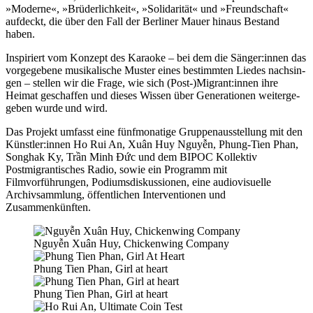
­»Moderne«, »Brüderlichkeit«, »Solidarität« und »Freundschaft«
auf­deckt, die über den Fall der Berliner Mauer hin­aus Bestand
haben.
Inspiriert vom Konzept des Karaoke – bei dem die Sänger:innen das
vorgege­bene musi­ka­li­sche Muster eines bestimm­ten Liedes nach­sin­
gen – stel­len wir die Frage, wie sich (Post-)Migrant:innen ihre
Heimat geschaf­fen und die­ses Wissen über Generationen wei­ter­ge­
ge­ben wur­de und wird.
Das Projekt umfasst eine fünf­mo­na­ti­ge Gruppenausstellung mit den
Künstler:innen Ho Rui An, Xuân Huy Nguyễn, Phung-Tien Phan,
Songhak Ky, Trần Minh Đức und dem BIPOC Kollektiv
Postmigrantisches Radio, sowie ein Programm mit
Filmvorführungen, Podiumsdiskussionen, eine audio­visuelle
Archivsammlung, öffent­li­chen Interventionen und
Zusammenkünften.
Nguyễn Xuân Huy, Chickenwing Company
Phung Tien Phan, Girl at heart
Phung Tien Phan, Girl at heart