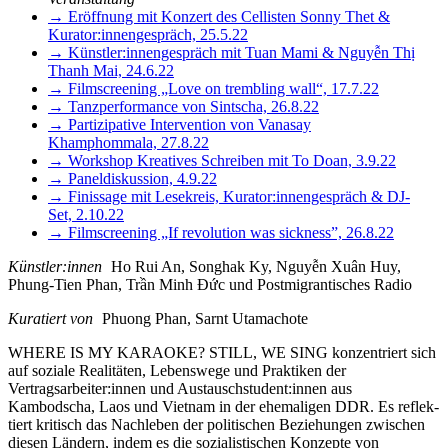
→ Eröffnung mit Konzert des Cellisten Sonny Thet &
Kurator:innengespräch, 25.5.22
→ Künstler:innengespräch mit Tuan Mami & Nguyễn Thị
Thanh Mai, 24.6.22
→ Filmscreening „Love on trembling wall“, 17.7.22
→ Tanzperformance von Sintscha, 26.8.22
→ Partizipative Intervention von Vanasay
Khamphommala, 27.8.22
→ Workshop Kreatives Schreiben mit To Doan, 3.9.22
→ Paneldiskussion, 4.9.22
→ Finissage mit Lesekreis, Kurator:innengespräch & DJ-
Set, 2.10.22
→ Filmscreening „If revolution was sickness”, 26.8.22
Künstler:innen
Ho Rui An, Songhak Ky, Nguyễn Xuân Huy,
Phung-Tien Phan, Trần Minh Đức und Postmigrantisches Radio
Kuratiert von
Phuong Phan, Sarnt Utamachote
WHERE IS MY KARAOKE? STILL, WE SING kon­zen­triert sich
auf sozia­le Realitäten, ­Lebenswege und Praktiken der
Vertragsarbeiter:innen und Austauschstudent:innen aus
Kambodscha, Laos und Vietnam in der ehe­ma­li­gen DDR. Es reflek­
tiert kri­tisch das Nachleben der poli­ti­schen Beziehungen zwi­schen
die­sen Ländern, indem es die sozia­lis­ti­schen Konzepte von