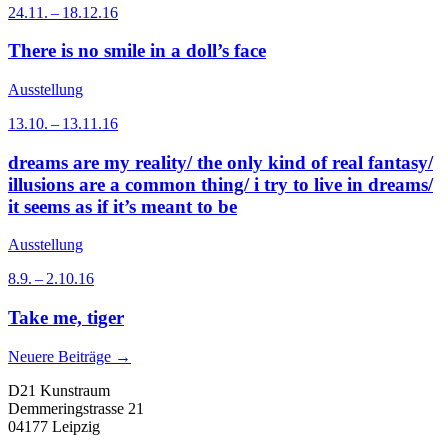
24.11. – 18.12.16
There is no smile in a doll’s face
Ausstellung
13.10. – 13.11.16
dreams are my reality/ the only kind of real fantasy/
illusions are a common thing/ i try to live in dreams/
it seems as if it’s meant to be
Ausstellung
8.9. – 2.10.16
Take me, tiger
Neuere Beiträge →
D21 Kunstraum
Demmeringstrasse 21
04177 Leipzig